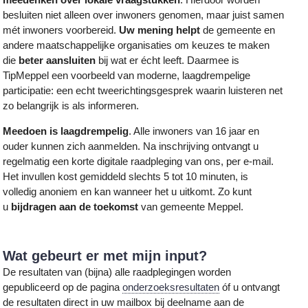
besluiten niet alleen over inwoners genomen, maar juist samen
mét inwoners voorbereid.
Uw mening helpt
de gemeente en
andere maatschappelijke organisaties om keuzes te maken
die
beter aansluiten
bij wat er écht leeft. Daarmee is
TipMeppel een voorbeeld van moderne, laagdrempelige
participatie: een echt tweerichtingsgesprek waarin luisteren net
zo belangrijk is als informeren.
Meedoen is laagdrempelig
. Alle inwoners van 16 jaar en
ouder kunnen zich aanmelden. Na inschrijving ontvangt u
regelmatig een korte digitale raadpleging van ons, per e-mail.
Het invullen kost gemiddeld slechts 5 tot 10 minuten, is
volledig anoniem en kan wanneer het u uitkomt. Zo kunt
u
bijdragen aan de toekomst
van gemeente Meppel.
Wat gebeurt er met mijn input?
De resultaten van (bijna) alle raadplegingen worden
gepubliceerd op de pagina
onderzoeksresultaten
óf u ontvangt
de resultaten direct in uw mailbox bij deelname aan de